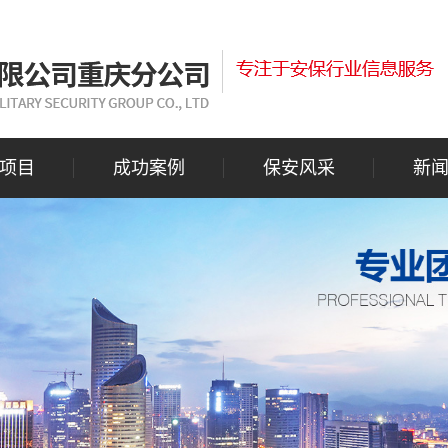
项目
成功案例
保安风采
新