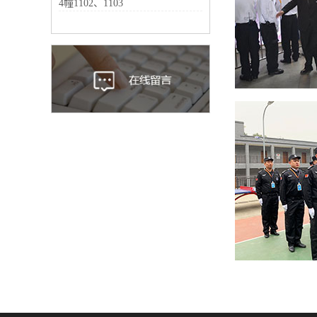
4幢1102、1103