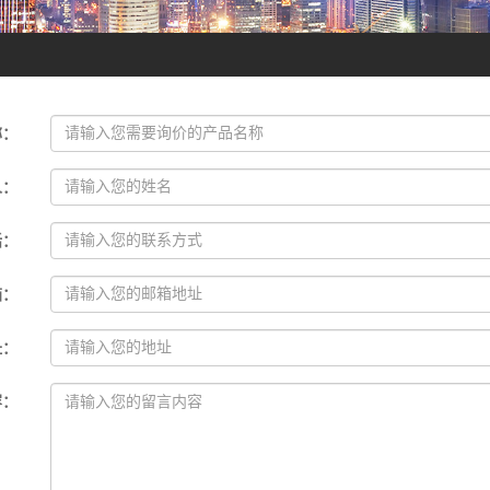
称
：
人
：
话
：
箱
：
址
：
容
：