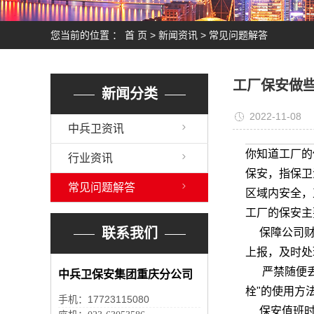
您当前的位置 ：
首 页
>
新闻资讯
>
常见问题解答
工厂保安做
新闻分类
2022-11-08
中兵卫资讯
你知道工厂的
行业资讯
保安，指保卫
常见问题解答
区域内安全，
工厂的保安主
联系我们
保障公司财产
上报，及时处
严禁随便丢垃
中兵卫保安集团重庆分公司
栓"的使用方
17723115080
手机：
保安值班时，